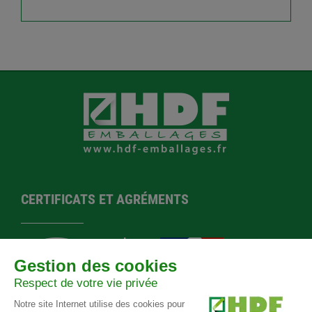
CERTIFICATS ET AGRÉMENTS
Agrément EPAL
Norme
Agrément
Certification
F-588
NIMP 15
préfectoral
Ecovadis