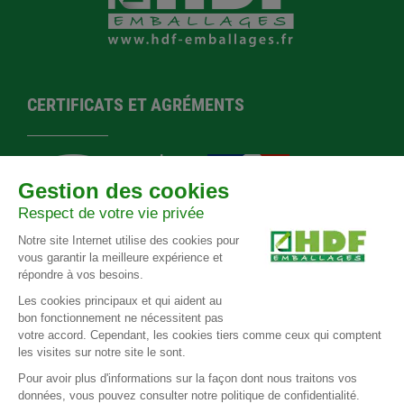
CERTIFICATS ET AGRÉMENTS
Agrément EPAL
Norme
Agrément
Certification
F-588
NIMP 15
préfectoral
Ecovadis
RÉSEAUX SOCIAUX