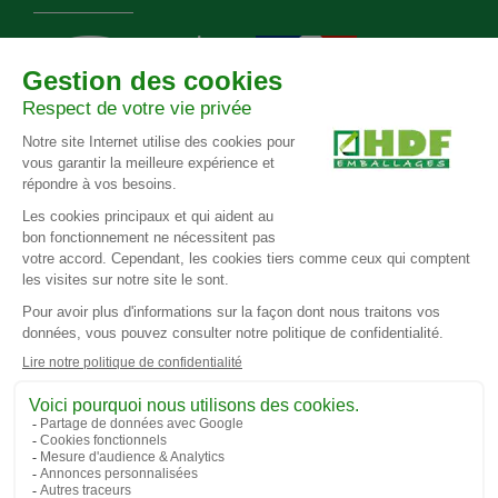
Agrément EPAL
Norme
Agrément
Certification
F-588
NIMP 15
préfectoral
Ecovadis
RÉSEAUX SOCIAUX
Protection des données personnelles
Mentions légales