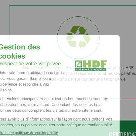
Dans le cadre de vos activités et flux de marchandises, HDF
Emballages valorise, recycle et répare de nombreuses palette
bois d’occasion afin de leur donner une seconde vie.
CERTIFIC