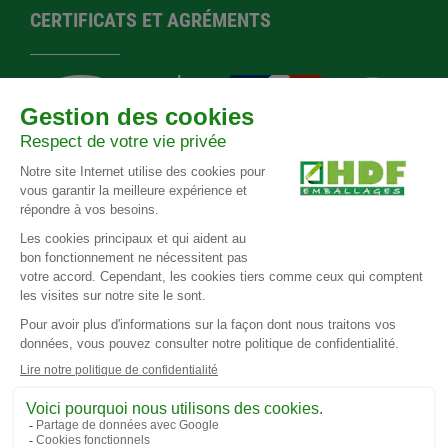
CERTIFICATS ET AGRÉMENTS
Agrément EPAL
Norme
Agrément
Certification
F-588
NIMP 15
préfectoral
Ecovadis
RÉSEAUX SOCIAUX
Protection des données personnelles